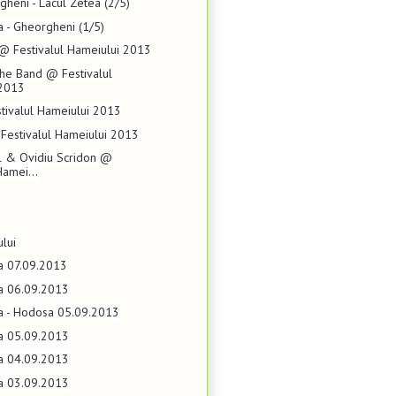
gheni - Lacul Zetea (2/5)
ta - Gheorgheni (1/5)
 @ Festivalul Hameiului 2013
he Band @ Festivalul
 2013
tivalul Hameiului 2013
Festivalul Hameiului 2013
el & Ovidiu Scridon @
Hamei...
ului
ta 07.09.2013
ta 06.09.2013
ta - Hodosa 05.09.2013
ta 05.09.2013
ta 04.09.2013
ta 03.09.2013