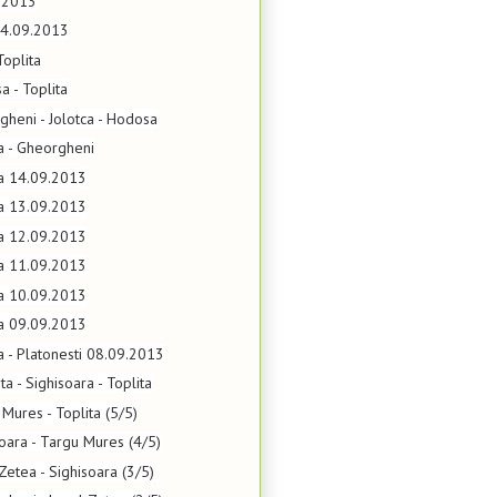
9.2013
14.09.2013
oplita
a - Toplita
gheni - Jolotca - Hodosa
ta - Gheorgheni
ta 14.09.2013
ta 13.09.2013
ta 12.09.2013
ta 11.09.2013
ta 10.09.2013
ta 09.09.2013
ta - Platonesti 08.09.2013
ita - Sighisoara - Toplita
 Mures - Toplita (5/5)
soara - Targu Mures (4/5)
Zetea - Sighisoara (3/5)