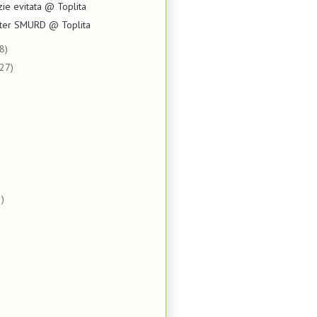
zie evitata @ Toplita
opter SMURD @ Toplita
8)
(27)
)