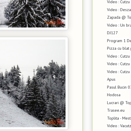
Video : Cutzu
Video : Desz
Zapada @ Top
Video : Un br
DJ127
Program 1 De
Pizza cu blat
Video : Cutz
Video : Cutzu 
Video : Cutzu
Apus
Pasul Bucin 
Hodosa
Lucrari @ Top
Trasee.eu
Toplita - Mes
Video : Vacut