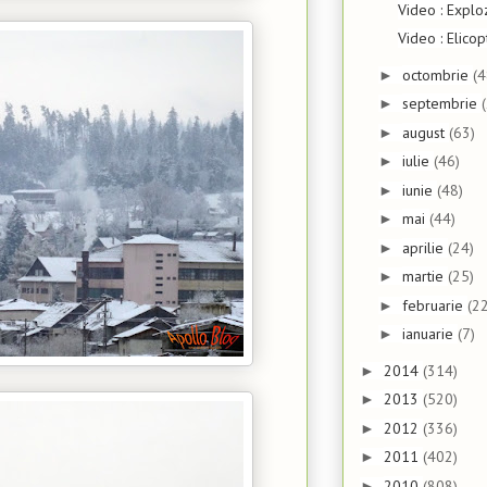
Video : Explo
Video : Elic
octombrie
(4
►
septembrie
►
august
(63)
►
iulie
(46)
►
iunie
(48)
►
mai
(44)
►
aprilie
(24)
►
martie
(25)
►
februarie
(22
►
ianuarie
(7)
►
2014
(314)
►
2013
(520)
►
2012
(336)
►
2011
(402)
►
2010
(808)
►