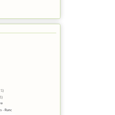
21)
1)
ea
s - Runc