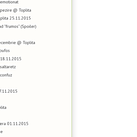
 emotionat
apezire @ Toplita
lita 25.11.2015
ad "frumos" (Spoiler)
cembrie @ Toplita
 pufos
u 18.11.2015
saltaretz
 confuz
07.11.2015
lita
tera 01.11.2015
ze