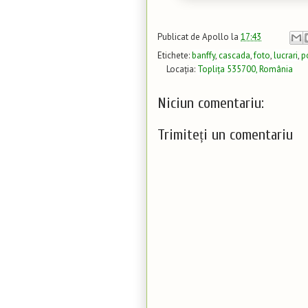
Publicat de
Apollo
la
17:43
Etichete:
banffy
,
cascada
,
foto
,
lucrari
,
p
Locația:
Toplița 535700, România
Niciun comentariu:
Trimiteți un comentariu