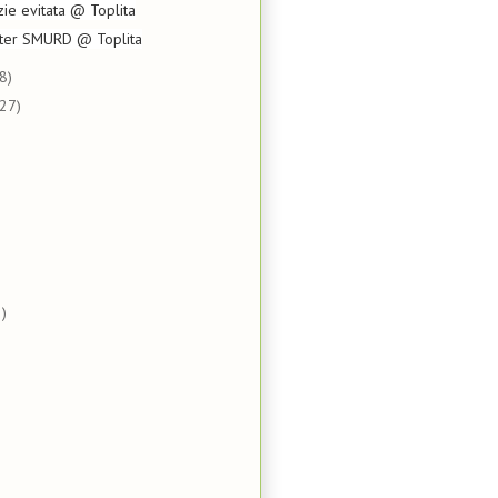
zie evitata @ Toplita
opter SMURD @ Toplita
8)
(27)
)