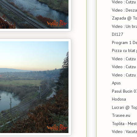
Video : Cutzu
Video : Desz
Zapada @ Top
Video : Un br
DJ127
Program 1 De
Pizza cu blat
Video : Cutz
Video : Cutzu 
Video : Cutzu
Apus
Pasul Bucin 
Hodosa
Lucrari @ Top
Trasee.eu
Toplita - Mes
Video : Vacut