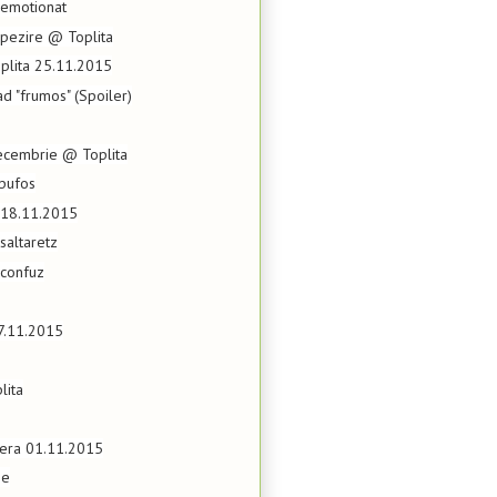
 emotionat
apezire @ Toplita
lita 25.11.2015
ad "frumos" (Spoiler)
cembrie @ Toplita
 pufos
u 18.11.2015
saltaretz
 confuz
07.11.2015
lita
tera 01.11.2015
ze