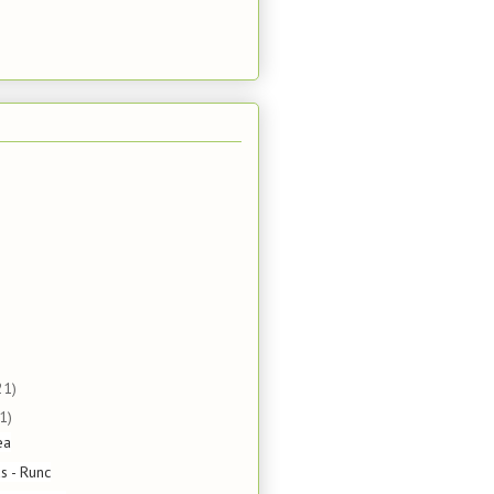
21)
1)
ea
s - Runc