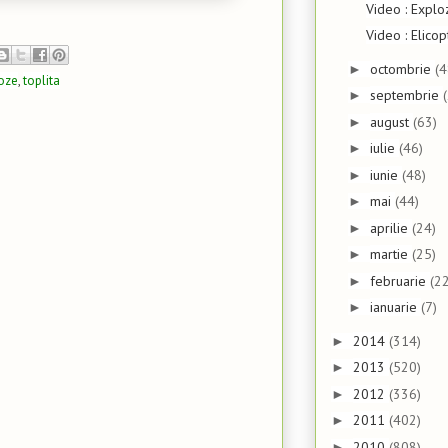
Video : Explo
Video : Elic
octombrie
(4
►
oze
,
toplita
septembrie
►
august
(63)
►
iulie
(46)
►
iunie
(48)
►
mai
(44)
►
aprilie
(24)
►
martie
(25)
►
februarie
(22
►
ianuarie
(7)
►
2014
(314)
►
2013
(520)
►
2012
(336)
►
2011
(402)
►
2010
(808)
►