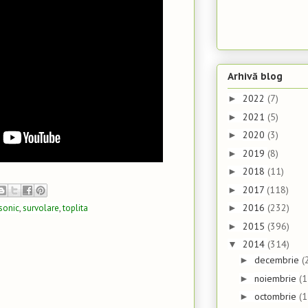
Arhivă blog
2022
(7)
►
2021
(5)
►
2020
(3)
►
2019
(8)
►
2018
(11)
►
2017
(118)
►
2016
(232)
sonic
,
survolare
,
toplita
►
2015
(396)
►
2014
(314)
▼
decembrie
(
►
noiembrie
(1
►
octombrie
(1
►