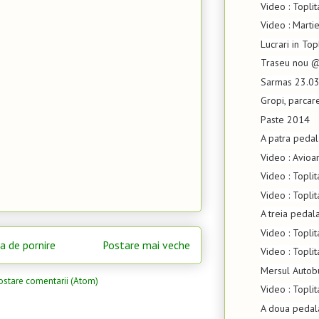
Video : Topli
Video : Marti
Lucrari in Top
Traseu nou 
Sarmas 23.0
Gropi, parcar
Paste 2014
A patra peda
Video : Avioa
Video : Topli
Video : Topli
A treia pedal
Video : Topli
a de pornire
Postare mai veche
Video : Toplit
Mersul Autob
ostare comentarii (Atom)
Video : Topli
A doua pedal