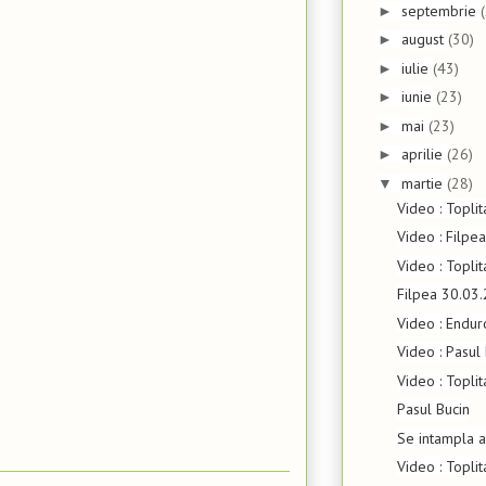
septembrie
►
august
(30)
►
iulie
(43)
►
iunie
(23)
►
mai
(23)
►
aprilie
(26)
►
martie
(28)
▼
Video : Toplit
Video : Filpe
Video : Topli
Filpea 30.03
Video : Endur
Video : Pasul
Video : Topli
Pasul Bucin
Se intampla a
Video : Topli