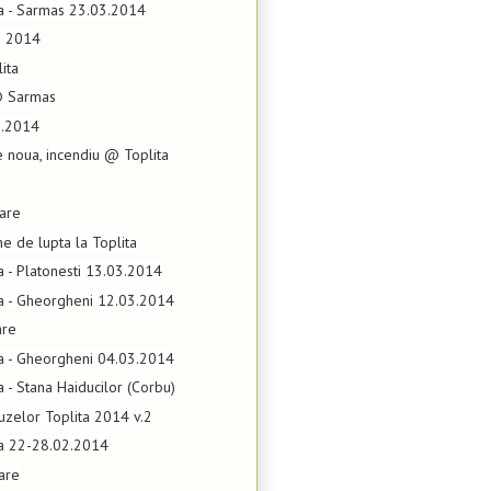
ta - Sarmas 23.03.2014
e 2014
lita
@ Sarmas
3.2014
e noua, incendiu @ Toplita
lare
ne de lupta la Toplita
ta - Platonesti 13.03.2014
ta - Gheorgheni 12.03.2014
are
ta - Gheorgheni 04.03.2014
a - Stana Haiducilor (Corbu)
uzelor Toplita 2014 v.2
ta 22-28.02.2014
are