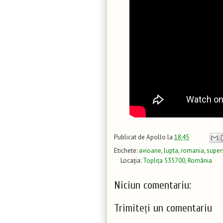
Publicat de
Apollo
la
18:45
Etichete:
avioane
,
lupta
,
romania
,
super
Locația:
Toplița 535700, România
Niciun comentariu:
Trimiteți un comentariu