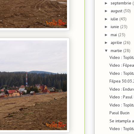
septembrie
►
august
(30)
►
iulie
(43)
►
iunie
(23)
►
mai
(23)
►
aprilie
(26)
►
martie
(28)
▼
Video : Toplit
Video : Filpe
Video : Topli
Filpea 30.03
Video : Endur
Video : Pasul
Video : Topli
Pasul Bucin
Se intampla a
Video : Topli