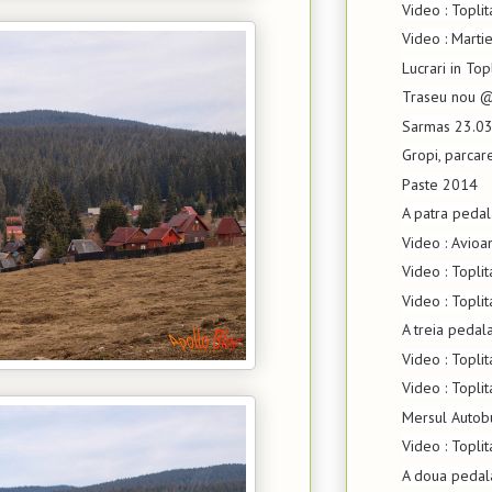
Video : Topli
Video : Marti
Lucrari in Top
Traseu nou 
Sarmas 23.0
Gropi, parcar
Paste 2014
A patra peda
Video : Avioa
Video : Topli
Video : Topli
A treia pedal
Video : Topli
Video : Toplit
Mersul Autob
Video : Topli
A doua pedal