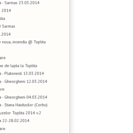
ta - Sarmas 23.03.2014
e 2014
lita
@ Sarmas
3.2014
e noua, incendiu @ Toplita
lare
ne de lupta la Toplita
ta - Platonesti 13.03.2014
ta - Gheorgheni 12.03.2014
are
ta - Gheorgheni 04.03.2014
a - Stana Haiducilor (Corbu)
uzelor Toplita 2014 v.2
ta 22-28.02.2014
are