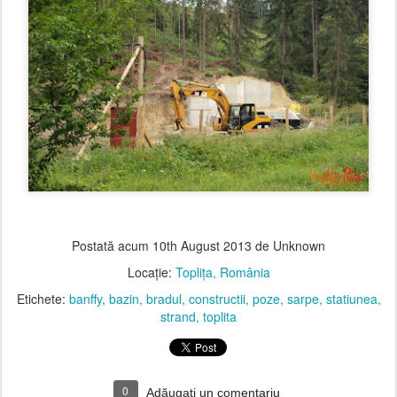
Postată acum
10th August 2013
de Unknown
Locație:
Toplița, România
Etichete:
banffy
bazin
bradul
constructii
poze
sarpe
statiunea
strand
toplita
0
Adăugați un comentariu