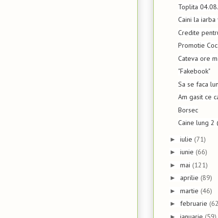
Toplita 04.0
Caini la iarba
Credite pentru
Promotie Coc
Cateva ore mai
"Fakebook"
Sa se faca lu
Am gasit ce c
Borsec
Caine lung 2 
iulie
(71)
►
iunie
(66)
►
mai
(121)
►
aprilie
(89)
►
martie
(46)
►
februarie
(62
►
ianuarie
(59)
►