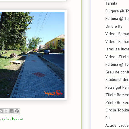
Tarnita
Fulgere @ To
Furtuna @ To
On the fly
Video : Roma
Video : Roma
Iarasi se lucr
Video : Zilel
Furtuna @ To
Greu de confu
Stadionul din 
Felsziget Pen
Zilele Borsec
Zilele Borsec
Circ la Toplita
Pui
e
,
spital
,
toplita
Accident ruti