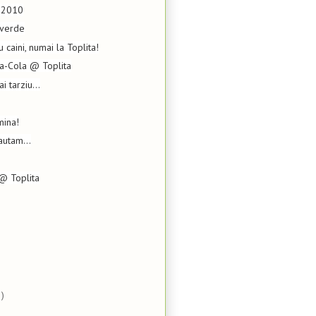
8.2010
 verde
 caini, numai la Toplita!
a-Cola @ Toplita
 tarziu...
mina!
autam...
@ Toplita
)