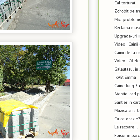
Cal torturat
Zdrobit pe tr
Mici problem
Reclama masc
Upgrade-uri i
Video : Cainii
Cainii de la 
Video : Zilel
Galautasul i
IxAB: Emma
Caine lung 3 
Atentie, cad p
Santier in cart
Muzica si iar
Cu ce ocazie
La racoare...
Foisor in parc