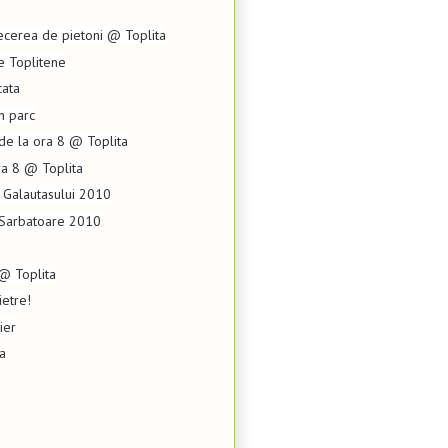
ecerea de pietoni @ Toplita
e Toplitene
ata
n parc
 de la ora 8 @ Toplita
ora 8 @ Toplita
e Galautasului 2010
n Sarbatoare 2010
@ Toplita
ietre!
ier
ba
?