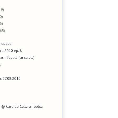
29)
0)
5)
(65)
. ciudati
nia 2010 ep. 8
as - Toplita (cu caruta)
ra
uc 27.08.2010
 @ Casa de Cultura Toplita