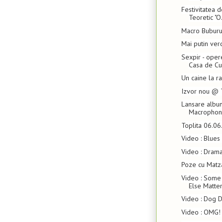
Festivitatea 
Teoretic "O.
Macro Bubur
Mai putin ver
Sexpir - oper
Casa de Cul
Un caine la r
Izvor nou @ 
Lansare album
Macropho
Toplita 06.0
Video : Blues
Video : Dram
Poze cu Matz
Video : Some
Else Matter
Video : Dog D
Video : OMG!