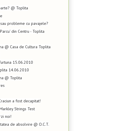
oarte? @ Toplita
re
 sau probleme cu pavajele?
arcu' din Centru - Toplita
na @ Casa de Cultura Toplita
.
furtuna 15.06.2010
plita 14.06.2010
ina @ Toplita
res
raciun a fost decapitat!
Markley Strings Test
zi noi!
vitatea de absolvire @ O.C.T.