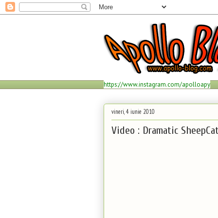
https://www.instagram.com/apolloapy
vineri, 4 iunie 2010
Video : Dramatic SheepCa