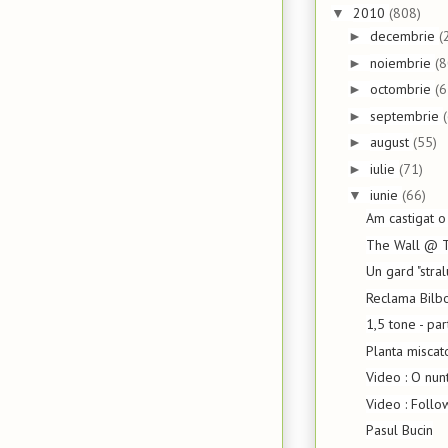
2010
(808)
▼
decembrie
(
►
noiembrie
(8
►
octombrie
(6
►
septembrie
►
august
(55)
►
iulie
(71)
►
iunie
(66)
▼
Am castigat o
The Wall @ T
Un gard "stral
Reclama Bilb
1,5 tone - pa
Planta miscat
Video : O nunt
Video : Follo
Pasul Bucin