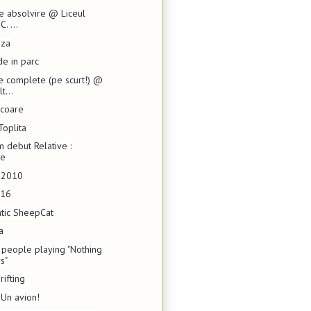
de absolvire @ Liceul
C. ...
uza
de in parc
e complete (pe scurt!) @
t...
acoare
Toplita
 debut Relative :
ne
6.2010
 16
atic SheepCat
a
 people playing "Nothing
s"
rifting
 Un avion!