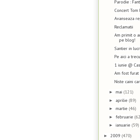
Parodie : Fan
Concert Tom 
Avanseaza re
Reclamatii
Am primit o 
pe blog!
Santier in luc
Pe aici a trec
1 iunie @ Cas
Am fost furat 
Niste caini ca
mai
(121)
►
aprilie
(89)
►
martie
(46)
►
februarie
(62
►
ianuarie
(59)
►
2009
(470)
►