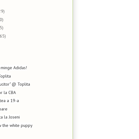
29)
0)
5)
(65)
 minge Adidas!
oplita
ucitor" @ Toplita
or la CBA
rtea a 19-a
oare
a la Joseni
w the white puppy