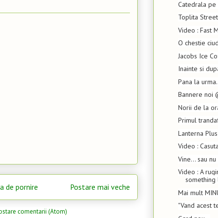
Catedrala pe 
Toplita Street
Video : Fast 
O chestie ciu
Jacobs Ice C
Inainte si dup
Pana la urma.
Bannere noi @
Norii de la or
Primul trandaf
Lanterna Plus
Video : Casut
Vine... sau nu
Video : A rugin
something l
a de pornire
Postare mai veche
Mai mult MIN
"Vand acest t
ostare comentarii (Atom)