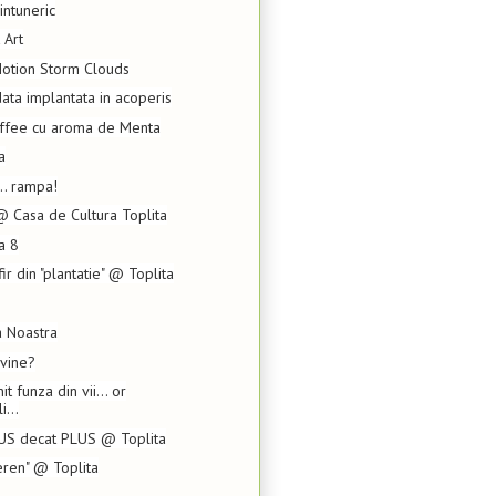
intuneric
 Art
Motion Storm Clouds
data implantata in acoperis
offee cu aroma de Menta
a
.. rampa!
 Casa de Cultura Toplita
a 8
ir din "plantatie" @ Toplita
a Noastra
 vine?
it funza din vii... or
i...
US decat PLUS @ Toplita
eren" @ Toplita