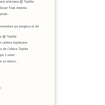
tana arteziana @ Toplita
Boxer Feat. Antonia
pede...
amenintare pe pingbox-ul de
ru @ Toplita
ut cartitza topliteana
a de Cultura Toplita
pe 1 iunie!
re se iubesc...
)