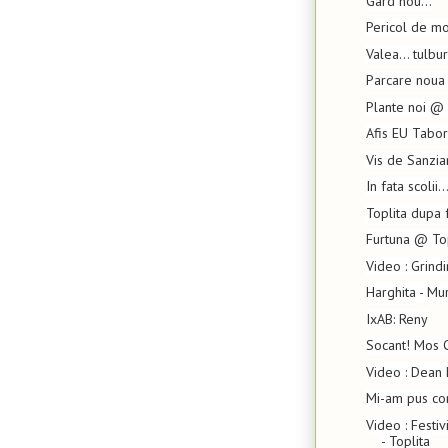
Gard nou...
Pericol de m
Valea... tulbu
Parcare noua
Plante noi @ P
Afis EU Tabor
Vis de Sanzia
In fata scolii..
Toplita dupa 
Furtuna @ To
Video : Grind
Harghita - Mu
IxAB: Reny
Socant! Mos C
Video : Dean 
Mi-am pus cor
Video : Festi
- Toplita