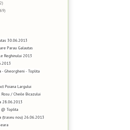
2)
(69)
autas 30.06.2013
are Parau Galautas
le Reghinului 2013
6.2013
a - Gheorgheni - Toplita
z
uct Poiana Largului
l Rosu / Cheile Bicazului
ta 28.06.2013
 @ Toplita
ta (traseu nou) 26.06.2013
seara