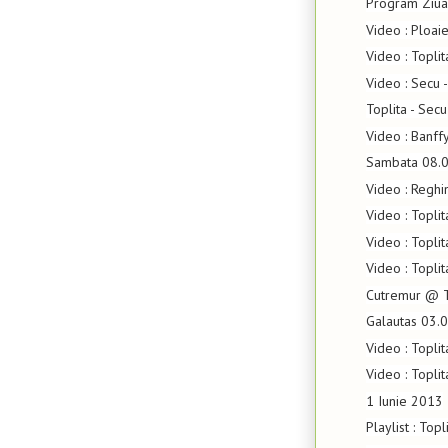
Program Ziua 
Video : Ploai
Video : Topli
Video : Secu -
Toplita - Secu
Video : Banffy
Sambata 08.
Video : Reghi
Video : Topli
Video : Topli
Video : Topli
Cutremur @ T
Galautas 03.
Video : Topli
Video : Topli
1 Iunie 2013
Playlist : Top