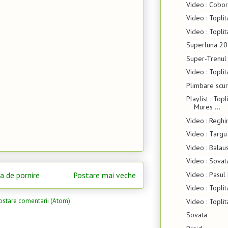
Video : Cobor
Video : Topli
Video : Topli
Superluna 20
Super-Trenul
Video : Topli
Plimbare scur
Playlist : Topl
Mures ...
Video : Reghin
Video : Targu
Video : Balau
Video : Sovata
a de pornire
Postare mai veche
Video : Pasul 
Video : Toplit
ostare comentarii (Atom)
Video : Topli
Sovata