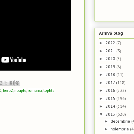
Arhivă blog
2022
(7)
►
2021
(5)
►
2020
(3)
►
2019
(8)
►
2018
(11)
►
2017
(118)
►
2016
(232)
D
,
hero2
,
noapte
,
romania
,
toplita
►
2015
(396)
►
2014
(314)
►
2013
(520)
▼
decembrie
(
►
noiembrie
(4
►