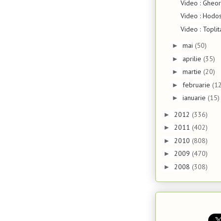
Video : Gheor
Video : Hodo
Video : Topli
mai
(50)
►
aprilie
(35)
►
martie
(20)
►
februarie
(12
►
ianuarie
(15)
►
2012
(336)
►
2011
(402)
►
2010
(808)
►
2009
(470)
►
2008
(308)
►