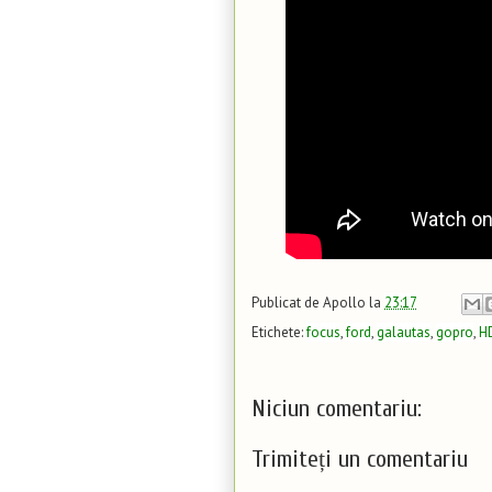
Publicat de
Apollo
la
23:17
Etichete:
focus
,
ford
,
galautas
,
gopro
,
H
Niciun comentariu:
Trimiteți un comentariu