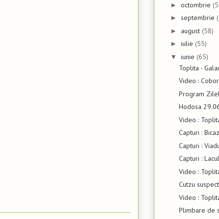
octombrie
(5
►
septembrie
►
august
(58)
►
iulie
(55)
►
iunie
(65)
▼
Toplita - Gal
Video : Cobor
Program Zile
Hodosa 29.0
Video : Toplit
Capturi : Bica
Capturi : Viad
Capturi : Lacu
Video : Topli
Cutzu suspect
Video : Topli
Plimbare de 