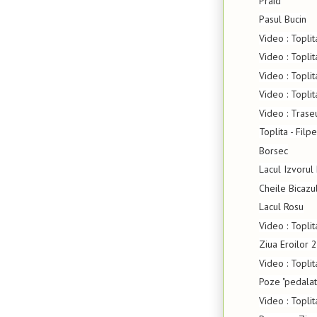
Praid
Pasul Bucin
Video : Topli
Video : Topli
Video : Topli
Video : Topli
Video : Tras
Toplita - Fil
Borsec
Lacul Izvorul
Cheile Bicazu
Lacul Rosu
Video : Topli
Ziua Eroilor 
Video : Topli
Poze "pedalat
Video : Toplit