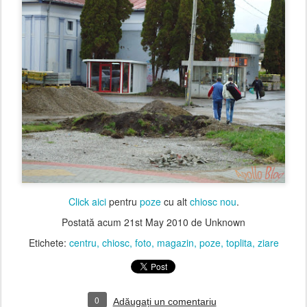
Click aici
pentru
poze
cu alt
chiosc nou
.
Postată acum
21st May 2010
de Unknown
Etichete:
centru
chiosc
foto
magazin
poze
toplita
ziare
0
Adăugați un comentariu