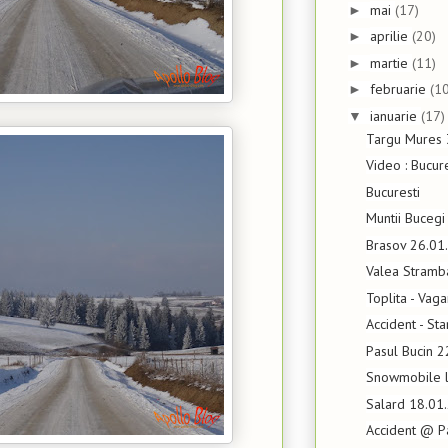
mai
(17)
►
aprilie
(20)
►
martie
(11)
►
februarie
(10
►
ianuarie
(17)
▼
Targu Mures 
Video : Bucur
Bucuresti
Muntii Bucegi
Brasov 26.01
Valea Stramb
Toplita - Vaga
Accident - St
Pasul Bucin 
Snowmobile l
Salard 18.01
Accident @ P