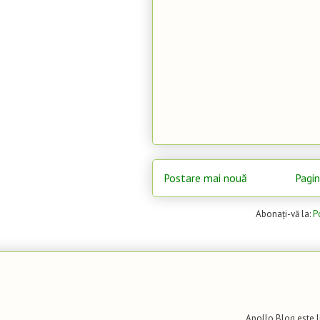
Postare mai nouă
Pagin
Abonați-vă la:
P
Apollo Blog
este l