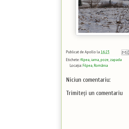
Publicat de
Apollo
la
16:23
Etichete:
filpea
,
iarna
,
poze
,
zapada
Locația:
Filpea, România
Niciun comentariu:
Trimiteți un comentariu