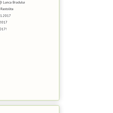
@ Lunca Bradului
 Rastolita
01.2017
.2017
2017!