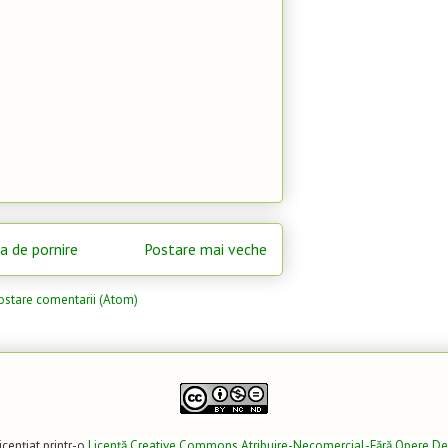
a de pornire
Postare mai veche
ostare comentarii (Atom)
icenţiat printr-o
Licenţă Creative Commons Atribuire-Necomercial-Fără Opere De