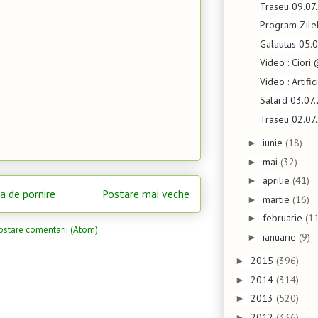
Traseu 09.07
Program Zile
Galautas 05.
Video : Ciori
Video : Artif
Salard 03.07
Traseu 02.07
iunie
(18)
►
mai
(32)
►
aprilie
(41)
►
a de pornire
Postare mai veche
martie
(16)
►
februarie
(11
►
ostare comentarii (Atom)
ianuarie
(9)
►
2015
(396)
►
2014
(314)
►
2013
(520)
►
2012
(336)
►