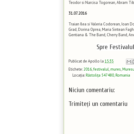
Teodor si Narcisa Togorean, Abram Tibo
31.07.2016
Traian Ilea si Valeria Codorean, Ioan D
Grad, Dorina Oprea, Maria Sintean Faghi
Gentiana & The Band, Cherry Band, An
Spre Festivalu
Publicat de
Apollo
la
15:35
Etichete:
2016
,
festivalul
,
mures
,
Muresu
Locația:
Răstolița 547480, Romania
Niciun comentariu:
Trimiteți un comentariu