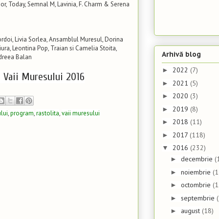
r, Today, Semnal M, Lavinia, F. Charm & Serena
ordoi, Livia Sorlea, Ansamblul Muresul, Dorina
ura, Leontina Pop, Traian si Camelia Stoita,
Arhivă blog
dreea Balan
2022
(7)
►
l Vaii Muresului 2016
2021
(5)
►
2020
(3)
►
2019
(8)
►
lui
,
program
,
rastolita
,
vaii muresului
2018
(11)
►
2017
(118)
►
2016
(232)
▼
decembrie
(
►
noiembrie
(1
►
octombrie
(1
►
septembrie
►
august
(18)
►