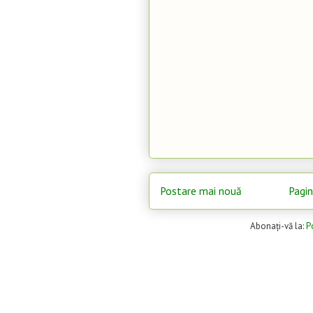
Postare mai nouă
Pagin
Abonați-vă la:
P