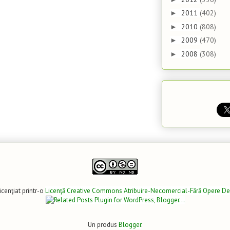
2011
(402)
►
2010
(808)
►
2009
(470)
►
2008
(308)
►
icenţiat printr-o
Licenţă Creative Commons Atribuire-Necomercial-Fără Opere De
Un produs
Blogger
.