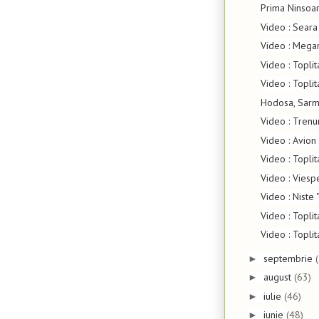
Prima Ninsoa
Video : Seara
Video : Mega
Video : Topli
Video : Topli
Hodosa, Sarm
Video : Trenu
Video : Avio
Video : Topli
Video : Vies
Video : Niste 
Video : Topli
Video : Topli
septembrie
►
august
(63)
►
iulie
(46)
►
iunie
(48)
►