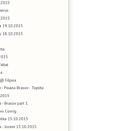
.2015
herus
0.2015
ta 19.10.2015
eu 18.10.2015
rte
.2015
altat
za
 @ Filpea
 - Poiana Brasov - Toplita
.2015
a - Brasov part 1
 vs Covrig
plita 15.10.2015
ta - Joseni 13.10.2015