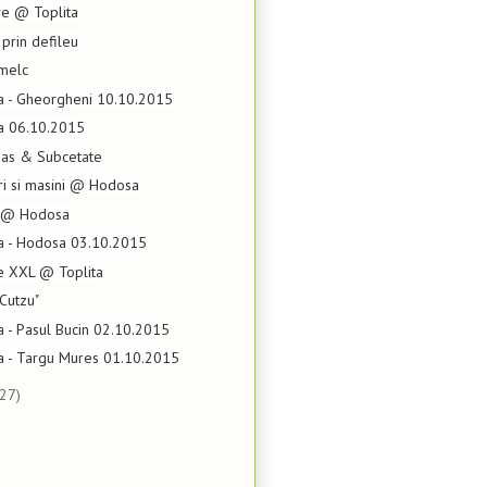
re @ Toplita
 prin defileu
melc
ta - Gheorgheni 10.10.2015
ta 06.10.2015
as & Subcetate
ri si masini @ Hodosa
n @ Hodosa
ta - Hodosa 03.10.2015
pe XXL @ Toplita
"Cutzu"
ta - Pasul Bucin 02.10.2015
ta - Targu Mures 01.10.2015
(27)