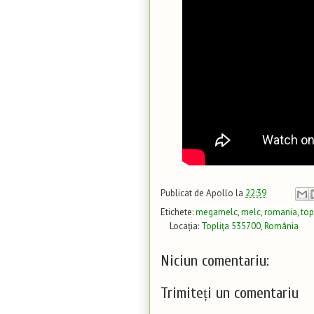
Publicat de
Apollo
la
22:39
Etichete:
megamelc
,
melc
,
romania
,
top
Locația:
Toplița 535700, România
Niciun comentariu:
Trimiteți un comentariu