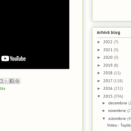
Arhivă blog
2022
(7)
►
2021
(5)
►
2020
(3)
►
2019
(8)
►
2018
(11)
►
2017
(118)
►
2016
(232)
lita
►
2015
(396)
▼
decembrie
(
►
noiembrie
(2
►
octombrie
(4
▼
Video : Topli