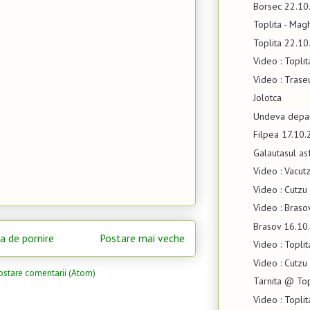
Borsec 22.10
Toplita - Mag
Toplita 22.1
Video : Topli
Video : Tras
Jolotca
Undeva depa
Filpea 17.10
Galautasul asf
Video : Vacut
Video : Cutzu
Video : Brasov
Brasov 16.10
a de pornire
Postare mai veche
Video : Toplit
Video : Cutzu
ostare comentarii (Atom)
Tarnita @ To
Video : Topli