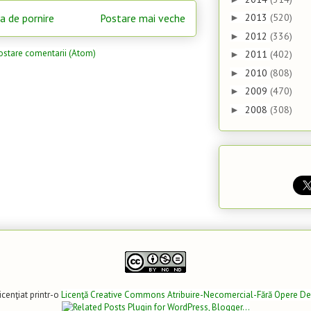
a de pornire
Postare mai veche
2013
(520)
►
2012
(336)
►
ostare comentarii (Atom)
2011
(402)
►
2010
(808)
►
2009
(470)
►
2008
(308)
►
icenţiat printr-o
Licenţă Creative Commons Atribuire-Necomercial-Fără Opere De