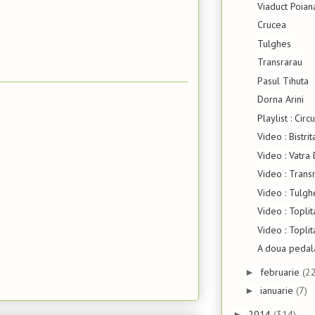
Viaduct Poian
Crucea
Tulghes
Transrarau
Pasul Tihuta
Dorna Arini
Playlist : Cir
Video : Bistrit
Video : Vatra 
Video : Transr
Video : Tulgh
Video : Toplit
Video : Topli
A doua pedal
februarie
(22
►
ianuarie
(7)
►
2014
(314)
►