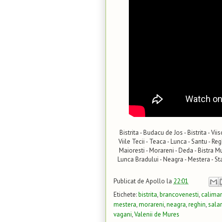
Bistrita - Budacu de Jos - Bistrita - Viis
Viile Tecii - Teaca - Lunca - Santu - Re
Maioresti - Morareni - Deda - Bistra Mu
Lunca Bradului - Neagra - Mestera - Sta
Publicat de
Apollo
la
22:01
Etichete:
bistrita
,
brancovenesti
,
calima
mestera
,
morareni
,
neagra
,
reghin
,
sala
vagani
,
Valenii de Mures