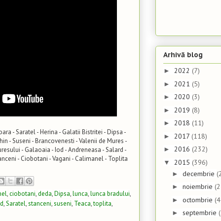
Arhivă blog
2022
(7)
►
2021
(5)
►
2020
(3)
►
2019
(8)
►
2018
(11)
►
oara - Saratel - Herina - Galatii Bistritei - Dipsa -
2017
(118)
►
ghin - Suseni - Brancovenesti - Valenii de Mures -
2016
(232)
►
resului - Galaoaia - Iod - Andreneasa - Salard -
nceni - Ciobotani - Vagani - Calimanel - Toplita
2015
(396)
▼
decembrie
(
►
noiembrie
(2
►
nel
,
ciobotani
,
deda
,
Dipsa
,
lunca
,
lunca bradului
,
octombrie
(4
►
rd
,
Saratel
,
stanceni
,
suseni
,
Teaca
,
toplita
,
septembrie
►