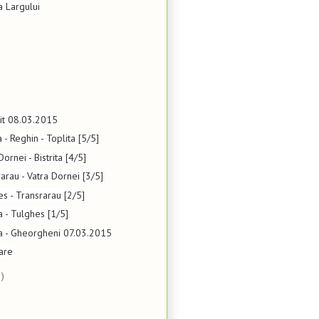
a Largului
cuit 08.03.2015
a - Reghin - Toplita [5/5]
Dornei - Bistrita [4/5]
arau - Vatra Dornei [3/5]
es - Transrarau [2/5]
a - Tulghes [1/5]
ta - Gheorgheni 07.03.2015
are
)