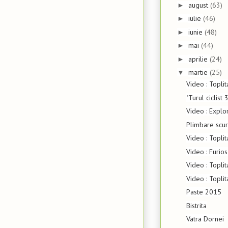
august
(63)
►
iulie
(46)
►
iunie
(48)
►
mai
(44)
►
aprilie
(24)
►
martie
(25)
▼
Video : Topli
"Turul ciclist
Video : Explo
Plimbare scur
Video : Topli
Video : Furio
Video : Topli
Video : Topli
Paste 2015
Bistrita
Vatra Dornei