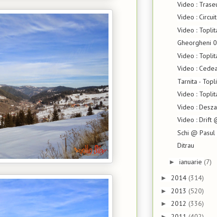
Video : Tras
Video : Circu
Video : Topli
Gheorgheni 0
Video : Topli
Video : Cede
Tarnita - Topl
Video : Topli
Video : Desz
Video : Drift 
Schi @ Pasul
Ditrau
ianuarie
(7)
►
2014
(314)
►
2013
(520)
►
2012
(336)
►
2011
(402)
►