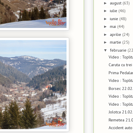
august
(63)
►
iulie
(46)
►
iunie
(48)
►
mai
(44)
►
aprilie
(24)
►
martie
(25)
►
februarie
(22
▼
Video : Topli
Caruta cu trei
Prima Pedala
Video : Topli
Borsec 22.02
Video : Topli
Video : Topli
Jolotca 21.0
Remetea 21.
Accident auto