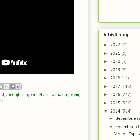
Arhivă blog
2022
(7)
►
2021
(5)
►
2020
(3)
►
2019
(8)
►
2018
(11)
►
2017
(118)
►
2016
(232)
ord
,
gheorgheni
,
gopro
,
HD
,
hero2
,
iarna
,
joseni
,
►
da
2015
(396)
►
2014
(314)
▼
decembrie
(
►
noiembrie
(1
▼
Video : Topli