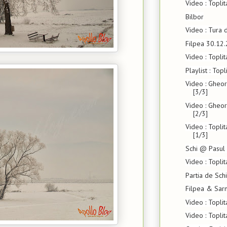
Video : Toplit
Bilbor
Video : Tura 
Filpea 30.12
Video : Topli
Playlist : Top
Video : Gheor
[3/3]
Video : Gheor
[2/3]
Video : Topli
[1/3]
Schi @ Pasul 
Video : Topli
Partia de Sch
Filpea & Sar
Video : Topli
Video : Topli