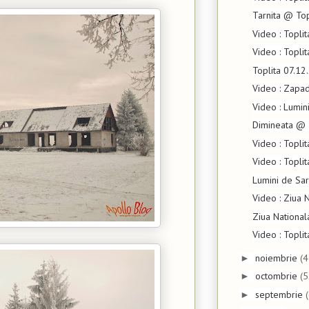
Tarnita @ Top
Video : Topli
Video : Toplit
Toplita 07.12
Video : Zapa
Video : Lumin
Dimineata @ 
Video : Topli
Video : Topli
Lumini de Sar
Video : Ziua 
Ziua Nationa
Video : Topli
noiembrie
(4
►
octombrie
(5
►
septembrie
►