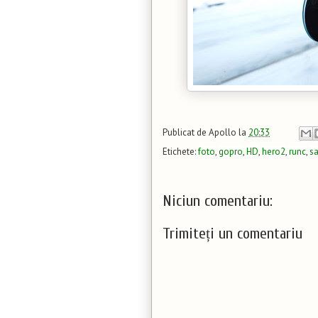
Publicat de
Apollo
la
20:33
Etichete:
foto
,
gopro
,
HD
,
hero2
,
runc
,
s
Niciun comentariu:
Trimiteți un comentariu