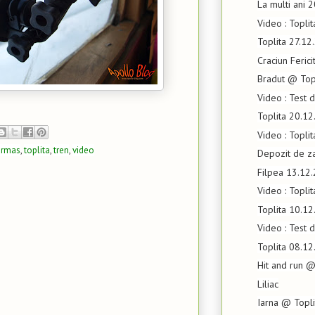
La multi ani 
Video : Topli
Toplita 27.12
Craciun Fericit
Bradut @ Top
Video : Test 
Toplita 20.1
Video : Topli
armas
,
toplita
,
tren
,
video
Depozit de z
Filpea 13.12
Video : Toplit
Toplita 10.1
Video : Test 
Toplita 08.1
Hit and run @
Liliac
Iarna @ Topli