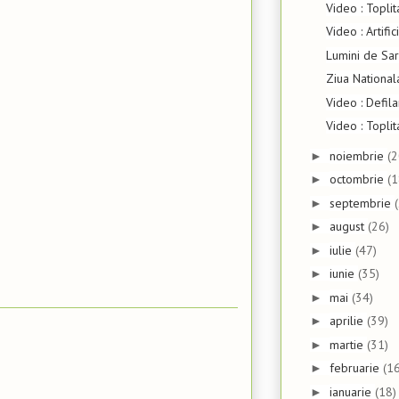
Video : Topli
Video : Artifi
Lumini de Sar
Ziua Nationa
Video : Defil
Video : Toplit
noiembrie
(2
►
octombrie
(1
►
septembrie
►
august
(26)
►
iulie
(47)
►
iunie
(35)
►
mai
(34)
►
aprilie
(39)
►
martie
(31)
►
februarie
(16
►
ianuarie
(18)
►