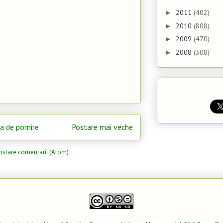
2011
(402)
►
2010
(808)
►
2009
(470)
►
2008
(308)
►
a de pornire
Postare mai veche
ostare comentarii (Atom)