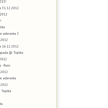
2013!
ta 31.12.2012
.2012
!
lita
de aderenta 2
2.2012
ta 16.12.2012
apada @ Toplita
.2012
a - Runc
2.2012
de aderenta
2.2012
 Toplita
ta