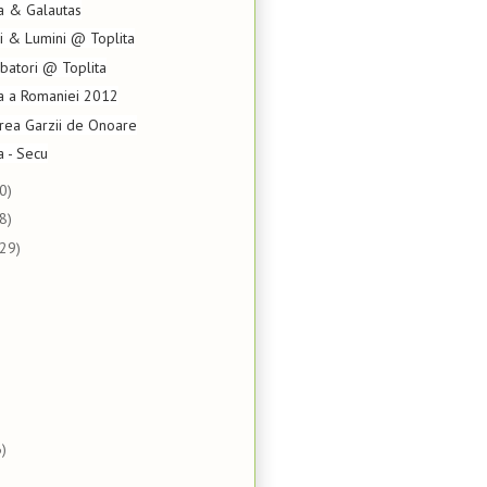
ta & Galautas
cii & Lumini @ Toplita
batori @ Toplita
la a Romaniei 2012
area Garzii de Onoare
a - Secu
0)
8)
(29)
)