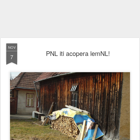
NOV
PNL iti acopera lemNL!
7