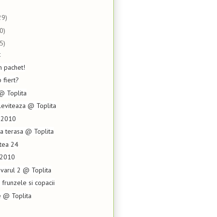
29)
0)
5)
t
n pachet!
fiert?
@ Toplita
leviteaza @ Toplita
0.2010
ra terasa @ Toplita
rtea 24
.2010
varul 2 @ Toplita
 frunzele si copacii
e @ Toplita