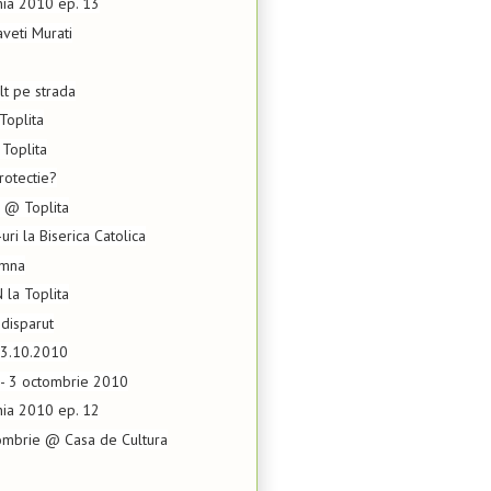
nia 2010 ep. 13
aveti Murati
t pe strada
Toplita
Toplita
rotectie?
 @ Toplita
ri la Biserica Catolica
amna
la Toplita
disparut
03.10.2010
 - 3 octombrie 2010
nia 2010 ep. 12
mbrie @ Casa de Cultura