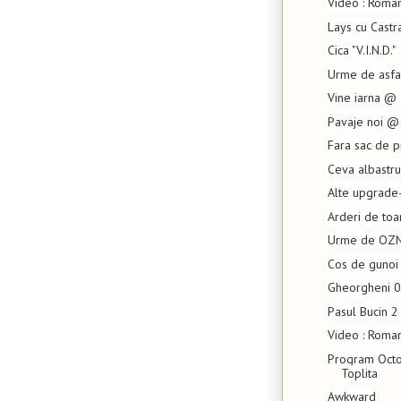
Video : Roma
Lays cu Castr
Cica "V.I.N.D."
Urme de asfal
Vine iarna @ 
Pavaje noi @ 
Fara sac de p
Ceva albastru
Alte upgrade-u
Arderi de to
Urme de OZN 
Cos de gunoi 
Gheorgheni 
Pasul Bucin 2
Video : Roma
Program Octo
Toplita
Awkward