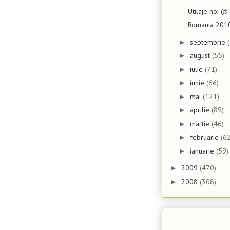
Utilaje noi @ 
Romania 2010
septembrie
►
august
(55)
►
iulie
(71)
►
iunie
(66)
►
mai
(121)
►
aprilie
(89)
►
martie
(46)
►
februarie
(62
►
ianuarie
(59)
►
2009
(470)
►
2008
(308)
►