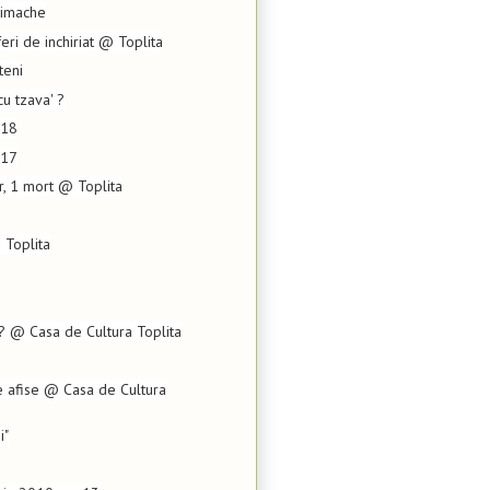
 Simache
eri de inchiriat @ Toplita
teni
u tzava' ?
 18
 17
er, 1 mort @ Toplita
 Toplita
? @ Casa de Cultura Toplita
 afise @ Casa de Cultura
i"