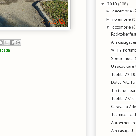
2010
(808)
▼
decembrie
(
►
noiembrie
(8
►
octombrie
(6
▼
Rocktoberfes
Am castigat u
WTF? Porumb 
apada
Specie noua 
Un scoc care 
Toplita 28.1
Dolce Vita fa
1,5 tone - pa
Toplita 27.10
Caravana Ade
Toamna... cad
Aprovizionar
Am castigat!