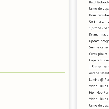
Balul Bobocil
Urme de zapa
Doua curcube
Ce-i mare, me
1,5 tone - pa
Drumuri natio
Update progr
Semne ca se 
Cutzu plouat
Copaci "suspe
1,5 tone - pa
Antene sateli
Lumina @ Parc
Video : Blues
Hip - Hop Par
Video : Blues
Urme de zapad