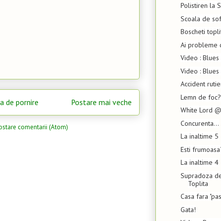
Polistiren la
Scoala de sof
Boscheti topli
Ai probleme c
Video : Blues
Video : Blues
Accident ruti
Lemn de foc?
a de pornire
Postare mai veche
White Lord @
Concurenta...
ostare comentarii (Atom)
La inaltime 5
Esti frumoasa
La inaltime 4
Supradoza de
Toplita
Casa fara "pas
Gata!