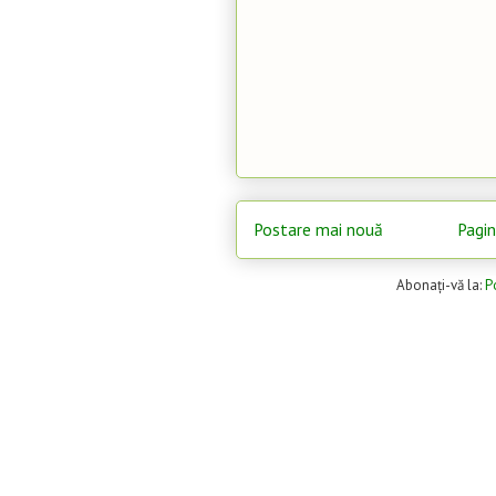
Postare mai nouă
Pagin
Abonați-vă la:
P