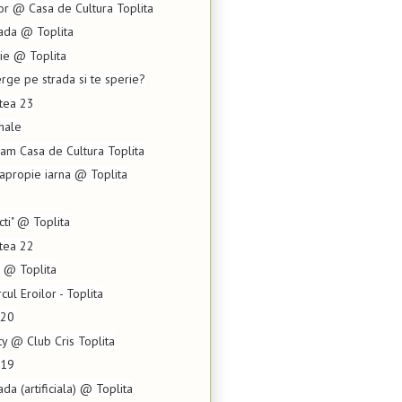
or @ Casa de Cultura Toplita
da @ Toplita
ie @ Toplita
rge pe strada si te sperie?
rtea 23
nale
am Casa de Cultura Toplita
apropie iarna @ Toplita
cti" @ Toplita
rtea 22
t @ Toplita
ul Eroilor - Toplita
 20
ty @ Club Cris Toplita
 19
a (artificiala) @ Toplita