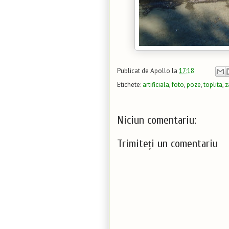
Publicat de
Apollo
la
17:18
Etichete:
artificiala
,
foto
,
poze
,
toplita
,
z
Niciun comentariu:
Trimiteți un comentariu